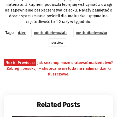
materiału. Z kupnem poduszki lepiej się wstrzymać z uwagi
na zapewnienie bezpieczeństwa dziecku. Należy pamiętać o
dość częstej zmianie pościeli dla maluszka. Optymalna
częstotliwość to 1-2 razy w tygodniu.
Tags:
dzieci
posciel dla niemowlaka
pościel dla niemowląt
pościele
Nawigacja
Next:
Previous:
Jak sexshop może uratować małżeństwo?
Zabieg liposukcji – skuteczna metoda na nadmiar tkanki
wpisu
tłuszczowej
Related Posts