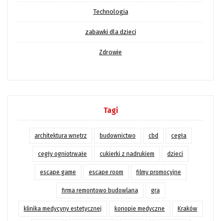
Technologia
zabawki dla dzieci
Zdrowie
Tagi
architektura wnętrz
budownictwo
cbd
cegła
cegły ogniotrwałe
cukierki z nadrukiem
dzieci
escape game
escape room
filmy promocyjne
firma remontowo budowlana
gra
klinika medycyny estetycznej
konopie medyczne
Kraków