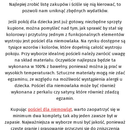
Najlepiej zrobić listę zakupów i ściśle się nią kierować, to
pozwoli nam uniknąć zbędnych wydatków.
Jeśli pokój dla dziecka jest już gotowy, niezbędne sprzęty
kupione, można pomyśleć nad tym, jak sprawić by stał się
kolorowy i przytulny. Jednym z funkcjonalnych elementów
wystroju jest pościel dla niemowlaka. Na rynku dostępne są
tysiące wzorów i kolorów, które dopełnią całość wystroju
pokoju. Przy wyborze idealnej pościeli należy zwrócić uwagę
na skład materiału. Oczywiście najlepsza będzie ta
wykonana w 100% z bawełny, ponieważ można ją prać w
wysokich temperaturach. Sztuczne materiały mogą nie zdać
egzaminu, ze względu na możliwość wystąpienia alergii u
dziecka. Pościel dla niemowlaka może być również
wykonana z perkalu czy satyny, które również zdadzą
egzamin.
Kupując
pościel dla niemowląt
, warto zaopatrzyć się w
minimum dwa komplety, tak aby jeden zawsze był w
zapasie. Najważniejsza w wyborze musi być jakość, ponieważ
częste pranie i prasowanie przyczyni się do zniszczenia