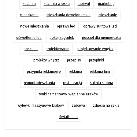
kuchnia
kuchnia włoska
labirynt
marketing
mieszkania
mieszkania deweloperskie
mieszkanie
nowe mieszkania
oprawy led
oprawy sufitowe led
oświetlenie led
pokój zagadek
posciel dla niemowlaka
pościele
projektowanie
projektowanie wnętrz
projekty wnętrz
przepisy
przypinki
przypinki reklamowe
reklama
reklama firm
remont mieszkania
restauracja
suknia ślubna
tynki cementowo-wapienne Kraków
wylewki maszynowe kraków
zabawa
zdjęcia na szkle
światło led