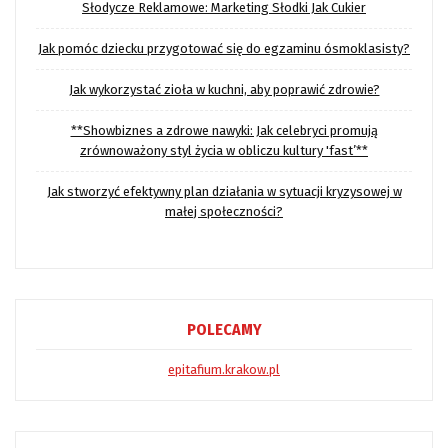
Słodycze Reklamowe: Marketing Słodki Jak Cukier
Jak pomóc dziecku przygotować się do egzaminu ósmoklasisty?
Jak wykorzystać zioła w kuchni, aby poprawić zdrowie?
**Showbiznes a zdrowe nawyki: Jak celebryci promują
zrównoważony styl życia w obliczu kultury 'fast’**
Jak stworzyć efektywny plan działania w sytuacji kryzysowej w
małej społeczności?
POLECAMY
epitafium.krakow.pl