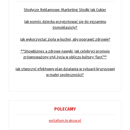
Słodycze Reklamowe: Marketing Słodki Jak Cukier
Jak pomóc dziecku przygotować się do egzaminu
ósmoklasisty?
Jak wykorzystać zioła w kuchni, aby poprawić zdrowie?
**Showbiznes a zdrowe nawyki: Jak celebryci promują
zrównoważony styl życia w obliczu kultury 'fast’**
Jak stworzyć efektywny plan działania w sytuacji kryzysowej
w małej społeczności?
POLECAMY
epitafium.krakow.pl