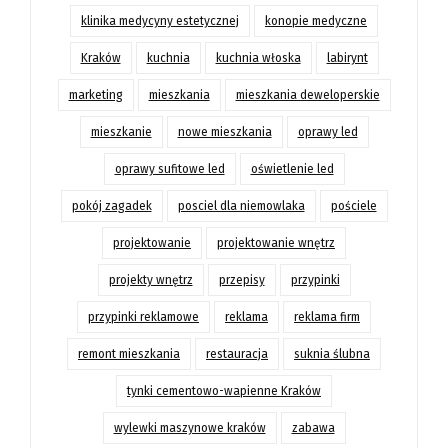
klinika medycyny estetycznej
konopie medyczne
Kraków
kuchnia
kuchnia włoska
labirynt
marketing
mieszkania
mieszkania deweloperskie
mieszkanie
nowe mieszkania
oprawy led
oprawy sufitowe led
oświetlenie led
pokój zagadek
posciel dla niemowlaka
pościele
projektowanie
projektowanie wnętrz
projekty wnętrz
przepisy
przypinki
przypinki reklamowe
reklama
reklama firm
remont mieszkania
restauracja
suknia ślubna
tynki cementowo-wapienne Kraków
wylewki maszynowe kraków
zabawa