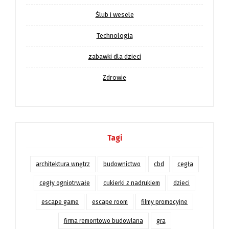
Ślub i wesele
Technologia
zabawki dla dzieci
Zdrowie
Tagi
architektura wnętrz
budownictwo
cbd
cegła
cegły ogniotrwałe
cukierki z nadrukiem
dzieci
escape game
escape room
filmy promocyjne
firma remontowo budowlana
gra