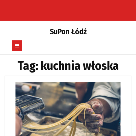
Skip
to
content
SuPon Łódź
Open
Button
Tag:
kuchnia włoska