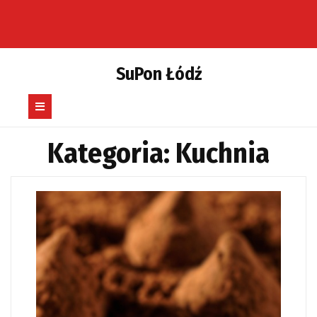
Skip
to
content
SuPon Łódź
Open
Button
Kategoria:
Kuchnia