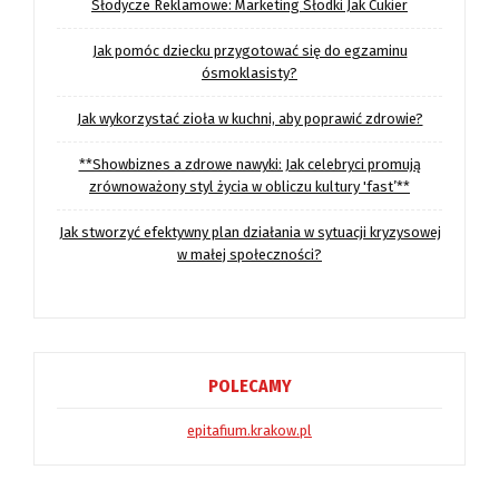
Słodycze Reklamowe: Marketing Słodki Jak Cukier
Jak pomóc dziecku przygotować się do egzaminu
ósmoklasisty?
Jak wykorzystać zioła w kuchni, aby poprawić zdrowie?
**Showbiznes a zdrowe nawyki: Jak celebryci promują
zrównoważony styl życia w obliczu kultury 'fast’**
Jak stworzyć efektywny plan działania w sytuacji kryzysowej
w małej społeczności?
POLECAMY
epitafium.krakow.pl