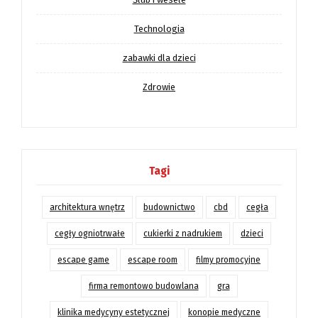
Technologia
zabawki dla dzieci
Zdrowie
Tagi
architektura wnętrz
budownictwo
cbd
cegła
cegły ogniotrwałe
cukierki z nadrukiem
dzieci
escape game
escape room
filmy promocyjne
firma remontowo budowlana
gra
klinika medycyny estetycznej
konopie medyczne