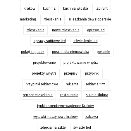
Kraków
kuchnia
kuchnia włoska
labirynt
marketing
mieszkania
mieszkania deweloperskie
mieszkanie
nowe mieszkania
oprawy led
oprawy sufitowe led
oświetlenie led
pokój zagadek
posciel dla niemowlaka
pościele
projektowanie
projektowanie wnętrz
projekty wnętrz
przepisy
przypinki
przypinki reklamowe
reklama
reklama firm
remont mieszkania
restauracja
suknia ślubna
tynki cementowo-wapienne Kraków
wylewki maszynowe kraków
zabawa
zdjęcia na szkle
światło led