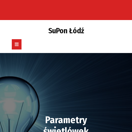
Skip
to
content
SuPon Łódź
Open
Button
Parametry
świetlówek