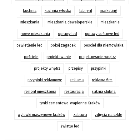
kuchnia
kuchnia włoska
labirynt
marketing
mieszkania
mieszkania deweloperskie
mieszkanie
nowe mieszkania
oprawy led
oprawy sufitowe led
oświetlenie led
pokój zagadek
posciel dla niemowlaka
pościele
projektowanie
projektowanie wnętrz
projekty wnętrz
przepisy
przypinki
przypinki reklamowe
reklama
reklama firm
remont mieszkania
restauracja
suknia ślubna
tynki cementowo-wapienne Kraków
wylewki maszynowe kraków
zabawa
zdjęcia na szkle
światło led