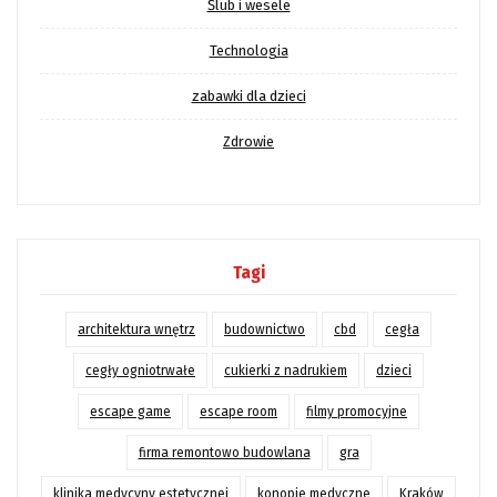
Ślub i wesele
Technologia
zabawki dla dzieci
Zdrowie
Tagi
architektura wnętrz
budownictwo
cbd
cegła
cegły ogniotrwałe
cukierki z nadrukiem
dzieci
escape game
escape room
filmy promocyjne
firma remontowo budowlana
gra
klinika medycyny estetycznej
konopie medyczne
Kraków