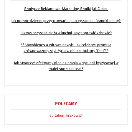
Słodycze Reklamowe: Marketing Słodki Jak Cukier
Jak pomóc dziecku przygotować się do egzaminu ósmoklasisty?
Jak wykorzystać zioła w kuchni, aby poprawić zdrowie?
**Showbiznes a zdrowe nawyki: Jak celebryci promują
zrównoważony styl życia w obliczu kultury 'fast’**
Jak stworzyć efektywny plan działania w sytuacji kryzysowej w
małej społeczności?
POLECAMY
epitafium.krakow.pl