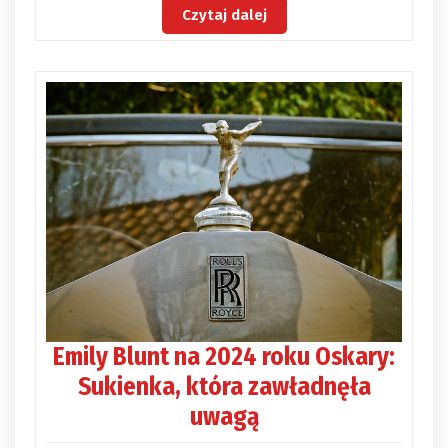
Czytaj dalej
Emily Blunt na 2024 roku Oskary:
Sukienka, która zawładnęła
uwagą