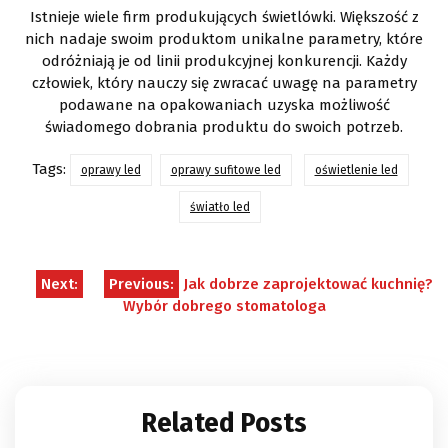
Istnieje wiele firm produkujących świetlówki. Większość z
nich nadaje swoim produktom unikalne parametry, które
odróżniają je od linii produkcyjnej konkurencji. Każdy
człowiek, który nauczy się zwracać uwagę na parametry
podawane na opakowaniach uzyska możliwość
świadomego dobrania produktu do swoich potrzeb.
Tags:
oprawy led
oprawy sufitowe led
oświetlenie led
światło led
Nawigacja
Next:
Previous:
Jak dobrze zaprojektować kuchnię?
Wybór dobrego stomatologa
wpisu
Related Posts