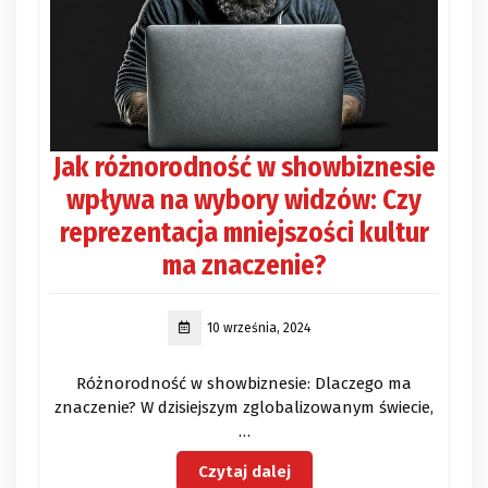
Jak różnorodność w showbiznesie
wpływa na wybory widzów: Czy
reprezentacja mniejszości kultur
ma znaczenie?
10 września, 2024
Różnorodność w showbiznesie: Dlaczego ma
znaczenie? W dzisiejszym zglobalizowanym świecie,
…
Czytaj dalej