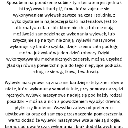
Sposobem na poradzenie sobie z tym tematem jest jednak
http://www.litbud.pl/, firma która zajmuje się
wykonywaniem wylewek zawsze na czas i solidnie, z
wykorzystaniem najlepszej jakości materiałów. Jest to
alternatywa dla osób, które nie chcą lub nie mają
możliwości samodzielnego wykonania wylewek, lub
zwyczajnie się na tym nie znają. Wylewki maszynowe
wykonuje się bardzo szybko, dzięki czemu całą podłogę
można już wylać w jeden dzień roboczy. Dzięki
wykorzystywaniu mechanicznych zacierek, można uzyskać
gładką i równą powierzchnię, a do tego niepylące podłoża,
cechujące się wyjątkową trwałością.
Wylewki maszynowe są znacznie bardziej estetyczne i równe
niż te, które wykonamy samodzielnie, przy pomocy narzędzi
ręcznych. Wylewki maszynowe nadają się pod każdy rodzaj
posadzki – można a nich z powodzeniem wyłożyć drewno,
płytki czy linoleum. Wszystko zależy od preferencji
użytkownika oraz od samego przeznaczenia pomieszczenia.
Warto dodać, że wylewki maszynowe wcale nie są drogie,
biorąc pod uwagę czas wykonania i brak dodatkowych prac.