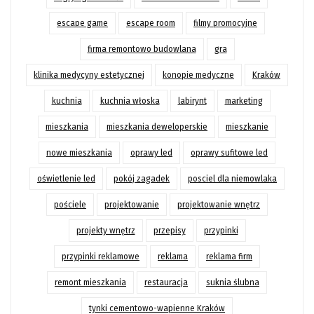
escape game
escape room
filmy promocyjne
firma remontowo budowlana
gra
klinika medycyny estetycznej
konopie medyczne
Kraków
kuchnia
kuchnia włoska
labirynt
marketing
mieszkania
mieszkania deweloperskie
mieszkanie
nowe mieszkania
oprawy led
oprawy sufitowe led
oświetlenie led
pokój zagadek
posciel dla niemowlaka
pościele
projektowanie
projektowanie wnętrz
projekty wnętrz
przepisy
przypinki
przypinki reklamowe
reklama
reklama firm
remont mieszkania
restauracja
suknia ślubna
tynki cementowo-wapienne Kraków