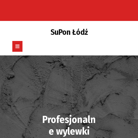
Skip
to
content
SuPon Łódź
Open
Button
Profesjonaln
e wylewki