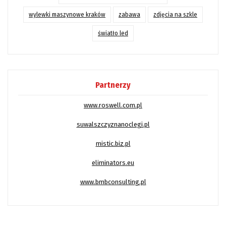
wylewki maszynowe kraków
zabawa
zdjęcia na szkle
światło led
Partnerzy
www.roswell.com.pl
suwalszczyznanoclegi.pl
mistic.biz.pl
eliminators.eu
www.bmbconsulting.pl