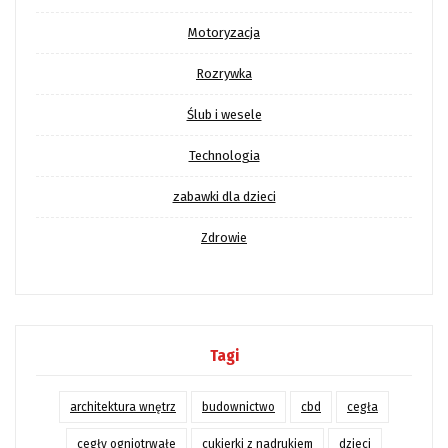
Motoryzacja
Rozrywka
Ślub i wesele
Technologia
zabawki dla dzieci
Zdrowie
Tagi
architektura wnętrz
budownictwo
cbd
cegła
cegły ogniotrwałe
cukierki z nadrukiem
dzieci