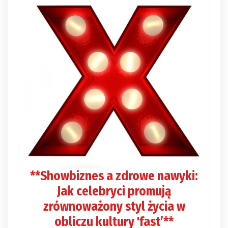
**Showbiznes a zdrowe nawyki:
Jak celebryci promują
zrównoważony styl życia w
obliczu kultury 'fast’**