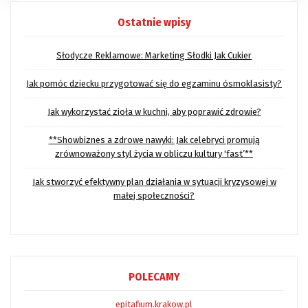
Ostatnie wpisy
Słodycze Reklamowe: Marketing Słodki Jak Cukier
Jak pomóc dziecku przygotować się do egzaminu ósmoklasisty?
Jak wykorzystać zioła w kuchni, aby poprawić zdrowie?
**Showbiznes a zdrowe nawyki: Jak celebryci promują
zrównoważony styl życia w obliczu kultury 'fast’**
Jak stworzyć efektywny plan działania w sytuacji kryzysowej w
małej społeczności?
POLECAMY
epitafium.krakow.pl