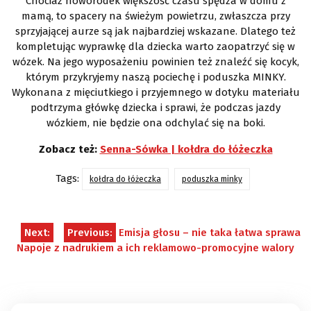
Chociaż noworodek większość czasu spędza w domu z
mamą, to spacery na świeżym powietrzu, zwłaszcza przy
sprzyjającej aurze są jak najbardziej wskazane. Dlatego też
kompletując wyprawkę dla dziecka warto zaopatrzyć się w
wózek. Na jego wyposażeniu powinien też znaleźć się kocyk,
którym przykryjemy naszą pociechę i poduszka MINKY.
Wykonana z mięciutkiego i przyjemnego w dotyku materiału
podtrzyma główkę dziecka i sprawi, że podczas jazdy
wózkiem, nie będzie ona odchylać się na boki.
Zobacz też:
Senna-Sówka | kołdra do łóżeczka
Tags:
kołdra do łóżeczka
poduszka minky
Nawigacja
Next:
Previous:
Emisja głosu – nie taka łatwa sprawa
Napoje z nadrukiem a ich reklamowo-promocyjne walory
wpisu