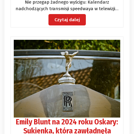
Nie przegap żadnego wyścigu: Kalendarz
nadchodzących transmisji speedwaya w telewizji…
Czytaj dalej
Emily Blunt na 2024 roku Oskary:
Sukienka, która zawładnęła