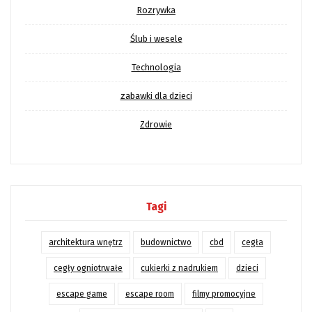
Rozrywka
Ślub i wesele
Technologia
zabawki dla dzieci
Zdrowie
Tagi
architektura wnętrz
budownictwo
cbd
cegła
cegły ogniotrwałe
cukierki z nadrukiem
dzieci
escape game
escape room
filmy promocyjne