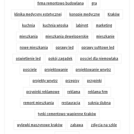
firma remontowo budowlana
gra
klinika medycyny estetycznej
konopie medyczne
Kraków
kuchnia
kuchnia włoska
labirynt
marketing
mieszkania
mieszkania deweloperskie
mieszkanie
nowe mieszkania
oprawy led
oprawy sufitowe led
oświetlenie led
pokój zagadek
posciel dla niemowlaka
pościele
projektowanie
projektowanie wnętrz
projekty wnętrz
przepisy
przypinki
przypinki reklamowe
reklama
reklama firm
remont mieszkania
restauracja
suknia ślubna
tynki cementowo-wapienne Kraków
wylewki maszynowe kraków
zabawa
zdjęcia na szkle