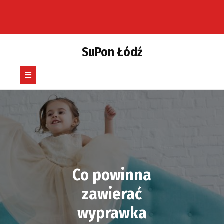
Skip
to
content
SuPon Łódź
Open
Button
Co powinna
zawierać
wyprawka