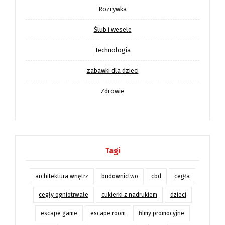
Rozrywka
Ślub i wesele
Technologia
zabawki dla dzieci
Zdrowie
Tagi
architektura wnętrz
budownictwo
cbd
cegła
cegły ogniotrwałe
cukierki z nadrukiem
dzieci
escape game
escape room
filmy promocyjne