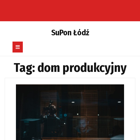
Skip
to
content
SuPon Łódź
Open
Button
Tag:
dom produkcyjny