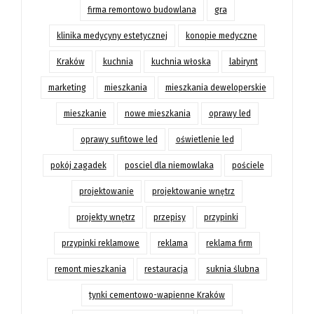
firma remontowo budowlana
gra
klinika medycyny estetycznej
konopie medyczne
Kraków
kuchnia
kuchnia włoska
labirynt
marketing
mieszkania
mieszkania deweloperskie
mieszkanie
nowe mieszkania
oprawy led
oprawy sufitowe led
oświetlenie led
pokój zagadek
posciel dla niemowlaka
pościele
projektowanie
projektowanie wnętrz
projekty wnętrz
przepisy
przypinki
przypinki reklamowe
reklama
reklama firm
remont mieszkania
restauracja
suknia ślubna
tynki cementowo-wapienne Kraków