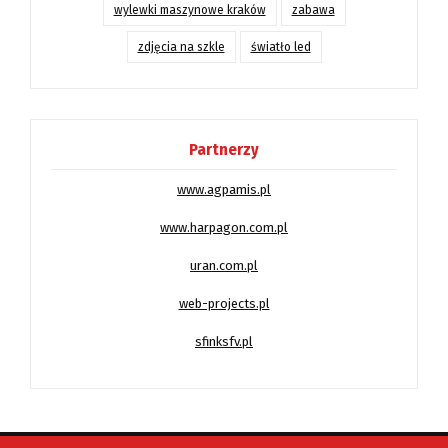
wylewki maszynowe kraków
zabawa
zdjęcia na szkle
światło led
Partnerzy
www.agpamis.pl
www.harpagon.com.pl
uran.com.pl
web-projects.pl
sfinksfv.pl