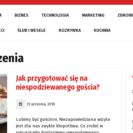
M
BIZNES
TECHNOLOGIA
MARKETING
ZDROW
ECI
ŚLUB I WESELE
ROZRYWKA
KUCHNIA
zenia
Jak przygotować się na
niespodziewanego gościa?
25 września, 2018
Lubimy być gościnni. Niezapowiedziana wizyta
jest dla nas zwykle kłopotliwa. Co zrobić w
sytuacji gdy dostaniemy niespodziewany