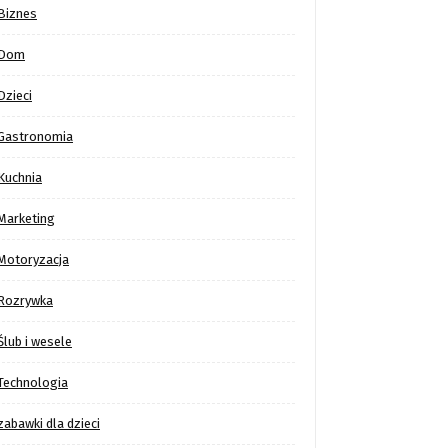
Biznes
Dom
Dzieci
Gastronomia
Kuchnia
Marketing
Motoryzacja
Rozrywka
Ślub i wesele
Technologia
zabawki dla dzieci