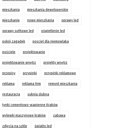
mieszkania
mieszkania deweloperskie
mieszkanie
nowe mieszkania
oprawy led
oprawy sufitowe led
oświetlenie led
pokój zagadek
posciel dla niemowlaka
pościele
projektowanie
projektowanie wnętrz
projekty wnętrz
przepisy
przypinki
przypinki reklamowe
reklama
reklama firm
remont mieszkania
restauracja
suknia ślubna
tynki cementowo-wapienne Kraków
wylewki maszynowe kraków
zabawa
zdjęcia na szkle
światło led