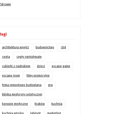
Zdrowie
Tagi
architektura wnętrz
budownictwo
cbd
cegła
cegły ogniotrwałe
cukierki z nadrukiem
dzieci
escape game
escape room
filmy promocyjne
firma remontowo budowlana
gra
klinika medycyny estetycznej
konopie medyczne
Kraków
kuchnia
kuchnia włoska
labirynt
marketing