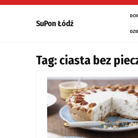
Skip
to
DO
content
SuPon Łódź
DZI
Tag:
ciasta bez piec