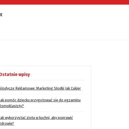
IE
Ostatnie wpisy
Słodycze Reklamowe: Marketing Słodki Jak Cukier
Jak pomóc dziecku przygotować się do egzaminu
ósmoklasisty?
Jak wykorzystać zioła w kuchni, aby poprawić
zdrowie?