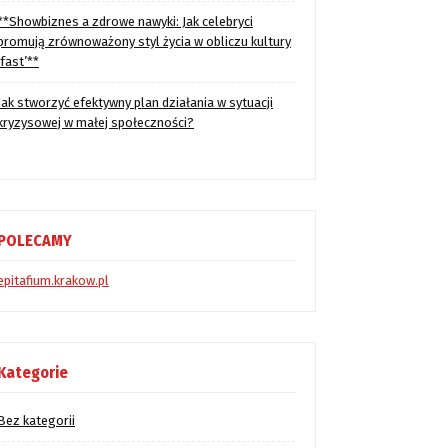
**Showbiznes a zdrowe nawyki: Jak celebryci
promują zrównoważony styl życia w obliczu kultury
'fast’**
Jak stworzyć efektywny plan działania w sytuacji
kryzysowej w małej społeczności?
POLECAMY
epitafium.krakow.pl
Kategorie
Bez kategorii